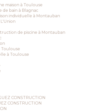
une maison à Toulouse
e de bain à Blagnac
ison individuelle à Montauban
 L'Union
struction de piscine à Montauban
c
ion
à Toulouse
elle à Toulouse
e
e
DRIGUEZ CONSTRUCTION
IGUEZ CONSTRUCTION
ION