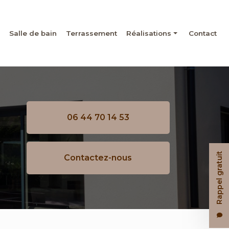
Salle de bain
Terrassement
Réalisations
Contact
Maçonnerie
Rénovation
Salle de bain
06 44 70 14 53
Terrassement
Rappel gratuit
Contactez-nous