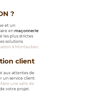
ON ?
ue et un
faire en
maçonnerie
 les plus strictes
es solutions
ovation à Montauban
.
tion client
t aux attentes de
ir un service client
efaire une salle de
e votre projet.