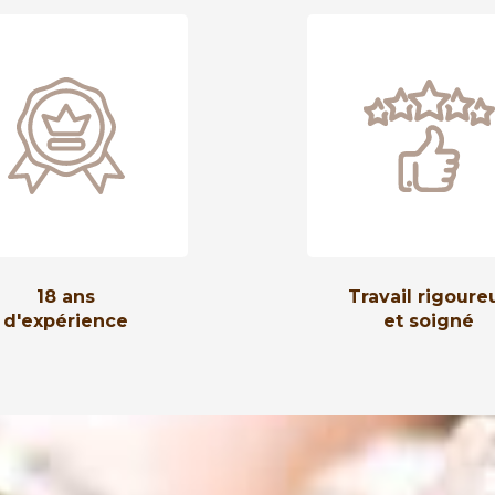
18 ans
Travail rigoure
d'expérience
et soigné