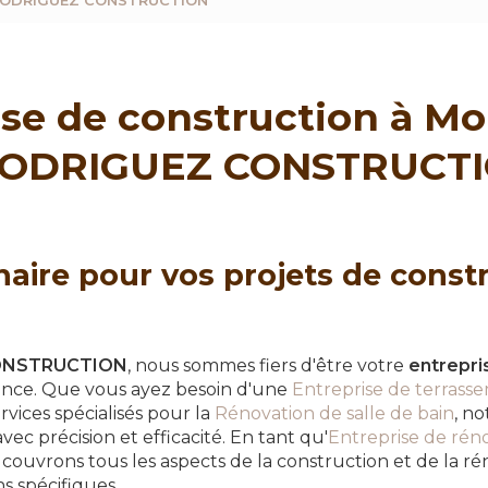
 - RODRIGUEZ CONSTRUCTION
ise de construction à M
RODRIGUEZ CONSTRUCT
naire pour vos projets de const
ONSTRUCTION
, nous sommes fiers d'être votre
entrepri
ance. Que vous ayez besoin d'une
Entreprise de terrass
rvices spécialisés pour la
Rénovation de salle de bain
, n
avec précision et efficacité. En tant qu'
Entreprise de rén
 couvrons tous les aspects de la construction et de la r
s spécifiques.