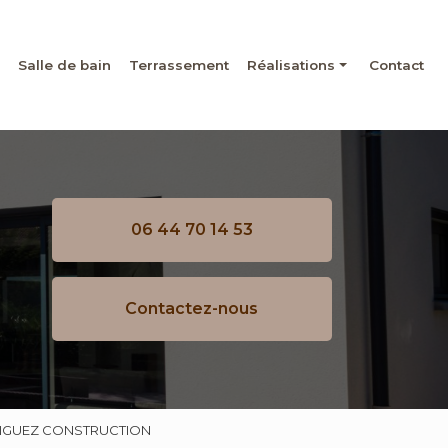
Salle de bain
Terrassement
Réalisations
Contact
Maçonnerie
Rénovation
Salle de bain
06 44 70 14 53
Terrassement
Contactez-nous
DRIGUEZ CONSTRUCTION