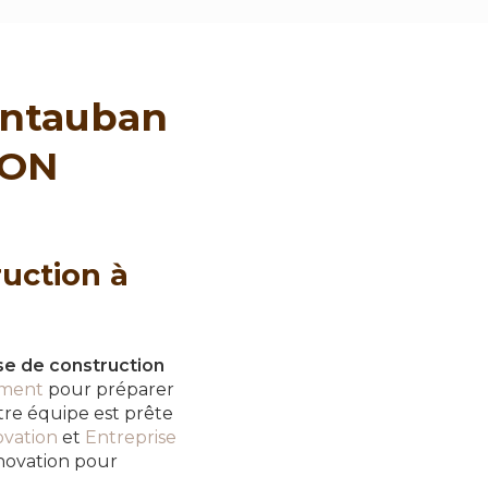
ontauban
ION
ruction à
se de construction
ement
pour préparer
otre équipe est prête
ovation
et
Entreprise
énovation pour