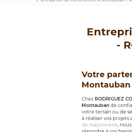
Entreprise de construction à Montauban
Entrepr
- 
Votre parte
Montauban
Chez
RODRIGUEZ C
Montauban
de confi
votre terrain ou de se
à réaliser vos projets 
de maçonnerie
, nous
répondre à vos besoin