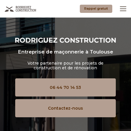
Aller
au
Rappel gratuit
contenu
principal
Entreprise de maçonnerie
à Toulouse
Votre partenaire pour les projets de
construction et de rénovation
06 44 70 14 53
Contactez-nous