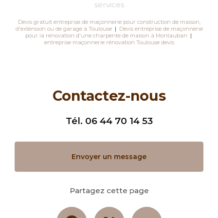
services
Devis gratuit entreprise de maçonnerie pour construction de maison,
d'extension ou de garage à Toulouse
|
Devis entreprise de maçonnerie
pour la rénovation d'une charpente de maison à Montauban
|
entreprise maçonnerie rénovation Toulouse devis
Contactez-nous
Tél.
06 44 70 14 53
Envoyer un message
Partagez cette page
Facebook
X
Email