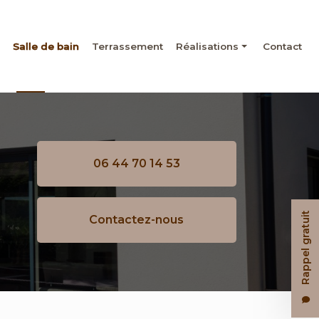
Salle de bain
Terrassement
Réalisations
Contact
Maçonnerie
Rénovation
Salle de bain
06 44 70 14 53
Terrassement
Rappel gratuit
Contactez-nous