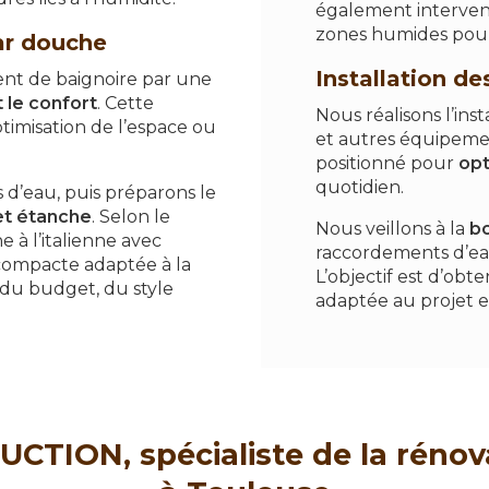
également interveni
zones humides pour 
ar douche
Installation de
nt de baignoire par une
t le confort
. Cette
Nous réalisons l’ins
timisation de l’espace ou
et autres équipemen
positionné pour
opt
quotidien.
 d’eau, puis préparons le
 et étanche
. Selon le
Nous veillons à la
b
 à l’italienne avec
raccordements d’eau 
compacte adaptée à la
L’objectif est d’obt
 du budget, du style
adaptée au projet e
ION, spécialiste de la rénovat