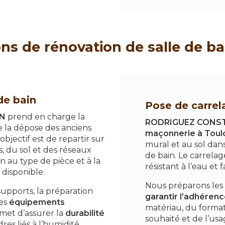
ns de rénovation de salle de b
de bain
Pose de carrel
N
prend en charge la
RODRIGUEZ CONS
de la dépose des anciens
maçonnerie à Toul
objectif est de repartir sur
mural et au sol dan
s, du sol et des réseaux
de bain. Le carrela
 au type de pièce et à la
résistant à l’eau et f
 disponible.
Nous préparons les 
supports, la préparation
garantir l’adhérence
des
équipements
matériau, du forma
met d’assurer la
durabilité
souhaité et de l’us
res liés à l’humidité.