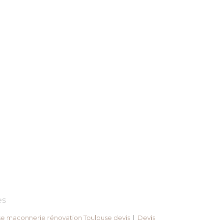
es
se maçonnerie rénovation Toulouse devis
|
Devis