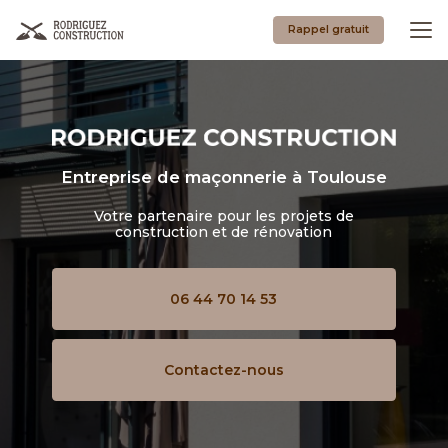
Aller
au
Rappel gratuit
contenu
principal
Entreprise de maçonnerie
à Toulouse
Votre partenaire pour les projets de
construction et de rénovation
06 44 70 14 53
Contactez-nous