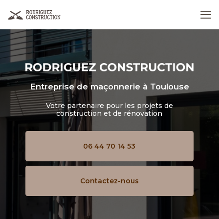
Aller
au
contenu
principal
Entreprise de maçonnerie
à Toulouse
Votre partenaire pour les projets de
construction et de rénovation
06 44 70 14 53
Contactez-nous