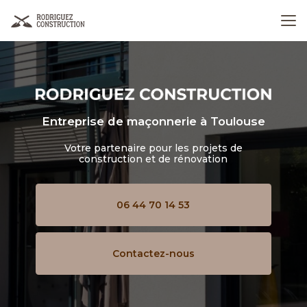
Aller
au
contenu
principal
Entreprise de maçonnerie
à Toulouse
Votre partenaire pour les projets de
construction et de rénovation
06 44 70 14 53
Contactez-nous