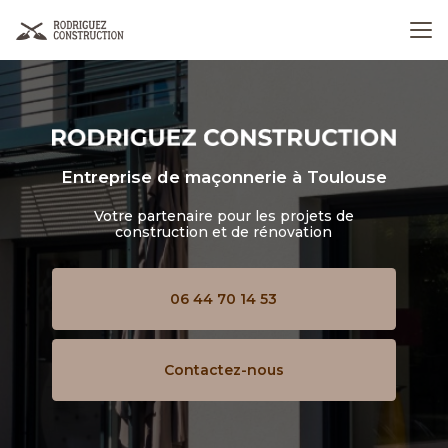
Aller
au
contenu
principal
Entreprise de maçonnerie
à Toulouse
Votre partenaire pour les projets de
construction et de rénovation
06 44 70 14 53
Contactez-nous