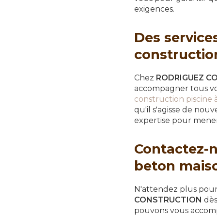
exigences.
Des service
constructio
Chez
RODRIGUEZ C
accompagner tous vos
construction piscine 
qu'il s'agisse de nou
expertise pour mener
Contactez-n
beton mais
N'attendez plus pour
CONSTRUCTION
dès
pouvons vous accompag