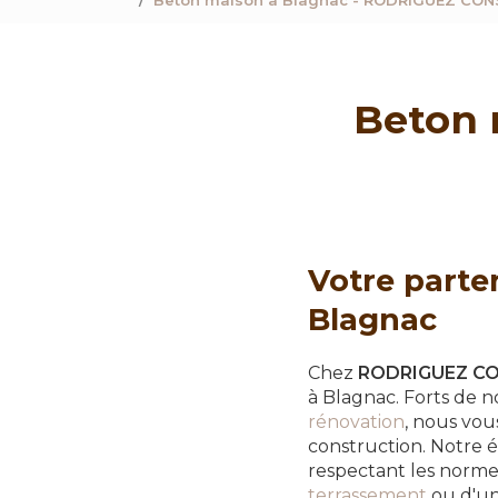
Beton maison à Blagnac - RODRIGUEZ CO
Beton 
Votre parte
Blagnac
Chez
RODRIGUEZ C
à Blagnac. Forts de n
rénovation
, nous vou
construction. Notre é
respectant les normes
terrassement
ou d'u