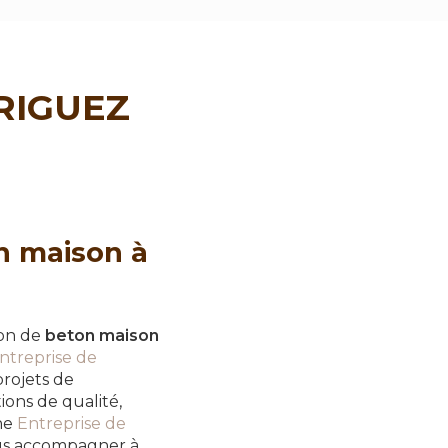
DRIGUEZ
on maison à
ion de
beton maison
ntreprise de
projets de
ons de qualité,
une
Entreprise de
us accompagner à