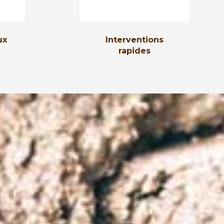
ux
Interventions
rapides