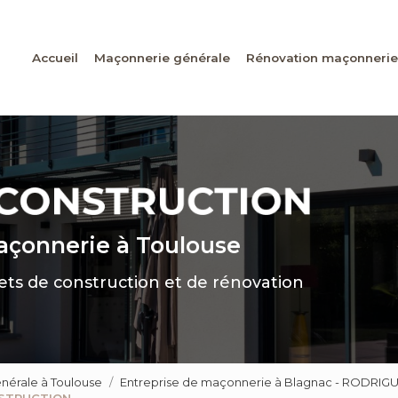
Accueil
Maçonnerie générale
Rénovation maçonnerie
maçonnerie
à Toulouse
jets de construction et de rénovation
nérale à Toulouse
Entreprise de maçonnerie à Blagnac - RODR