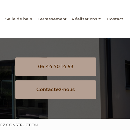
Salle de bain
Terrassement
Réalisations
Contact
Maçonnerie
Rénovation
Salle de bain
06 44 70 14 53
Terrassement
Contactez-nous
IGUEZ CONSTRUCTION