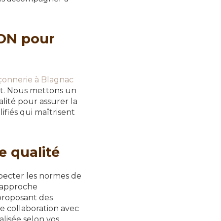
ON pour
çonnerie à Blagnac
ent. Nous mettons un
alité pour assurer la
fiés qui maîtrisent
 qualité
pecter les normes de
e approche
proposant des
te collaboration avec
lisée selon vos