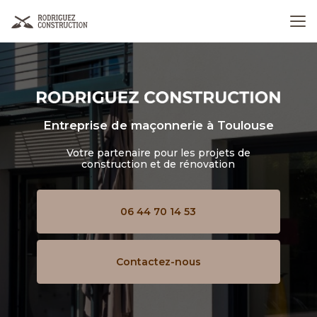
Aller
au
contenu
principal
Entreprise de maçonnerie
à Toulouse
Votre partenaire pour les projets de
construction et de rénovation
06 44 70 14 53
Contactez-nous