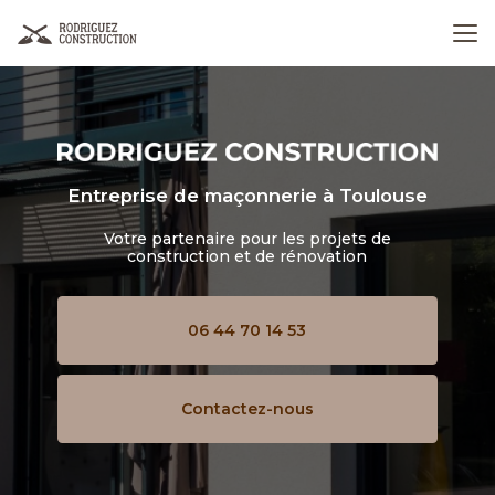
Aller
au
contenu
principal
Entreprise de maçonnerie
à Toulouse
Votre partenaire pour les projets de
construction et de rénovation
06 44 70 14 53
Contactez-nous