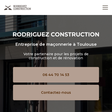
Aller
au
contenu
principal
Entreprise de maçonnerie
à Toulouse
Votre partenaire pour les projets de
construction et de rénovation
06 44 70 14 53
Contactez-nous