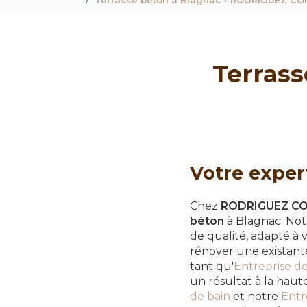
Terrasse béton à Blagnac - RODRIGUEZ C
Terras
Votre exper
Chez
RODRIGUEZ C
béton
à Blagnac. Not
de qualité, adapté à 
rénover une existan
tant qu'
Entreprise d
un résultat à la hau
de bain
et notre
Entr