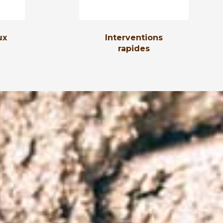
ux
Interventions
rapides