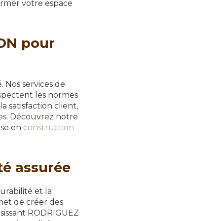
rmer votre espace
ON pour
té. Nos services de
respectent les normes
 satisfaction client,
ues. Découvrez notre
ise en
construction
té assurée
rabilité et la
met de créer des
hoisissant RODRIGUEZ