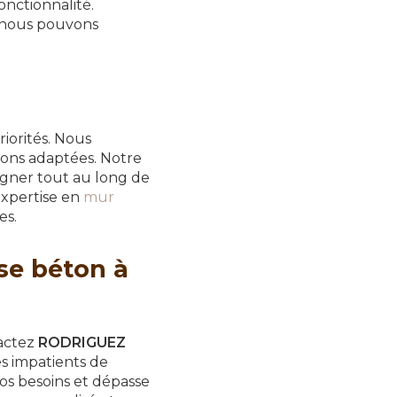
nctionnalité.
nous pouvons
orités. Nous
ions adaptées. Notre
agner tout au long de
expertise en
mur
es.
se béton à
tactez
RODRIGUEZ
s impatients de
vos besoins et dépasse