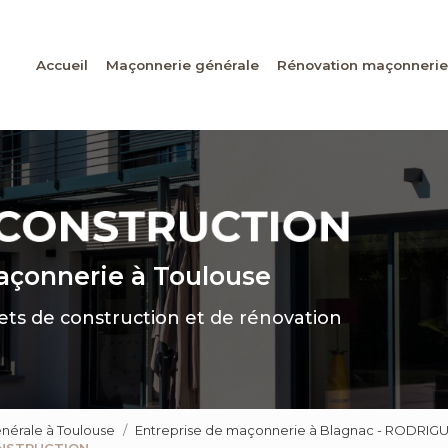
Accueil
Maçonnerie générale
Rénovation maçonnerie
maçonnerie
à Toulouse
jets de construction et de rénovation
nérale à Toulouse
Entreprise de maçonnerie à Blagnac - RODR