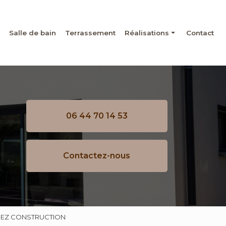
Salle de bain
Terrassement
Réalisations
Contact
Maçonnerie
Rénovation
Salle de bain
06 44 70 14 53
Terrassement
Contactez-nous
IGUEZ CONSTRUCTION