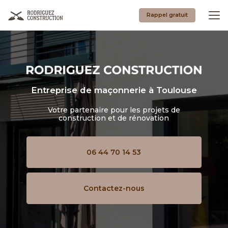
Aller
au
Rappel gratuit
contenu
principal
Entreprise de maçonnerie
à Toulouse
Votre partenaire pour les projets de
construction et de rénovation
06 44 70 14 53
Contactez-nous