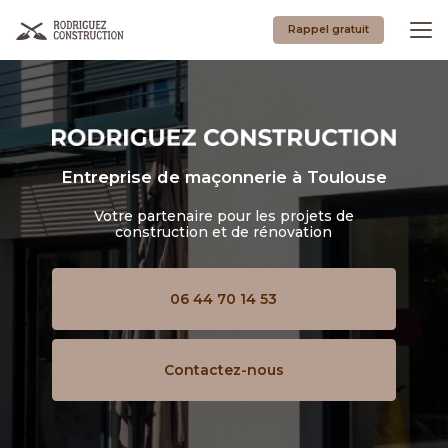
Aller
au
Rappel gratuit
contenu
principal
Entreprise de maçonnerie
à Toulouse
Votre partenaire pour les projets de
construction et de rénovation
06 44 70 14 53
Contactez-nous