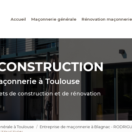
Accueil
Maçonnerie générale
Rénovation maçonnerie
maçonnerie
à Toulouse
jets de construction et de rénovation
nérale à Toulouse
Entreprise de maçonnerie à Blagnac - RODR