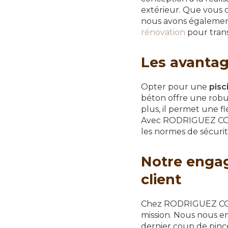
extérieur. Que vous 
nous avons également
rénovation
pour trans
Les avantag
Opter pour une
pisc
béton offre une robu
plus, il permet une fl
Avec RODRIGUEZ CONS
les normes de sécurité
Notre engag
client
Chez RODRIGUEZ C
mission. Nous nous e
dernier coup de pinc