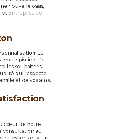
ne nouvelle oasis,
n
et
Entreprise de
ton
rsonnalisation
. Le
 votre piscine. De
tailles souhaitées.
lité qui respecte
amille et de vos amis.
tisfaction
u cœur de notre
e consultation au
s questions et vous