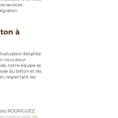
es services
égration
eton à
aluation détaillée
vec vous pour
lisé, notre équipe se
pose du béton et les
in, respectant les
tactez RODRIGUEZ
renovation salle de