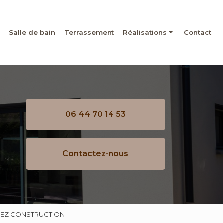
Salle de bain
Terrassement
Réalisations
Contact
Maçonnerie
Rénovation
Salle de bain
06 44 70 14 53
Terrassement
Contactez-nous
IGUEZ CONSTRUCTION