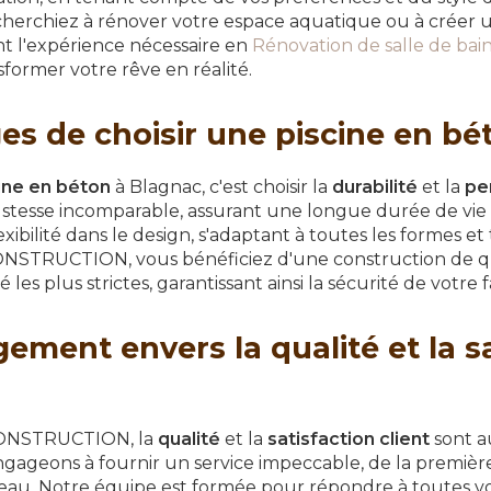
cherchiez à rénover votre espace aquatique ou à créer u
 l'expérience nécessaire en
Rénovation de salle de bai
former votre rêve en réalité.
es de choisir une piscine en bé
ine en béton
à Blagnac, c'est choisir la
durabilité
et la
pe
stesse incomparable, assurant une longue durée de vie à
exibilité dans le design, s'adaptant à toutes les formes et 
TRUCTION, vous bénéficiez d'une construction de qua
 les plus strictes, garantissant ainsi la sécurité de votre f
ement envers la qualité et la sa
ONSTRUCTION, la
qualité
et la
satisfaction client
sont a
ngageons à fournir un service impeccable, de la premièr
eau. Notre équipe est formée pour répondre à toutes vo