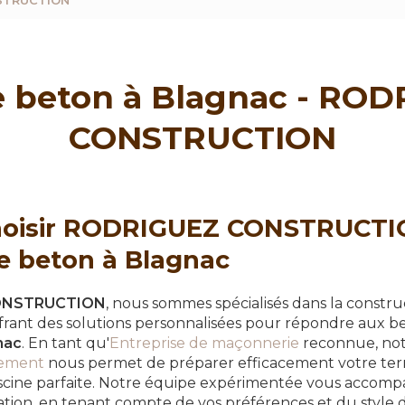
NSTRUCTION
e beton à Blagnac - RO
CONSTRUCTION
hoisir RODRIGUEZ CONSTRUCTI
ne beton à Blagnac
ONSTRUCTION
, nous sommes spécialisés dans la constr
frant des solutions personnalisées pour répondre aux b
nac
. En tant qu'
Entreprise de maçonnerie
reconnue, not
sement
nous permet de préparer efficacement votre terr
piscine parfaite. Notre équipe expérimentée vous accomp
sation, en tenant compte de vos préférences et du style 