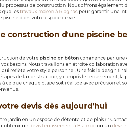
du processus de construction. Nous offrons également d
s que les
travaux maison à Blagnac
pour garantir une int
piscine dans votre espace de vie.
e construction d'une piscine b
truction de votre
piscine en béton
commence par une év
e vos besoins. Nous travaillons en étroite collaboration a
qui reflète votre style personnel. Une fois le design fina
étapes de la construction, y compris le terrassement, la 
ns à ce que chaque étape soit réalisée avec précision et so
convenus.
tre devis dès aujourd'hui
otre jardin en un espace de détente et de plaisir? Con
 obtenir un
devis terrassement à Blagnac
ou un
devis 