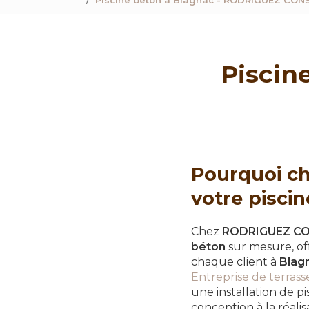
Piscine beton à Blagnac - RODRIGUEZ CO
Piscin
Pourquoi c
votre pisci
Chez
RODRIGUEZ C
béton
sur mesure, of
chaque client à
Blag
Entreprise de terras
une installation de 
conception à la réali