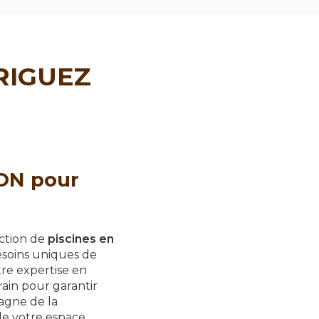
DRIGUEZ
ON pour
uction de
piscines en
esoins uniques de
re expertise en
ain pour garantir
agne de la
de votre espace