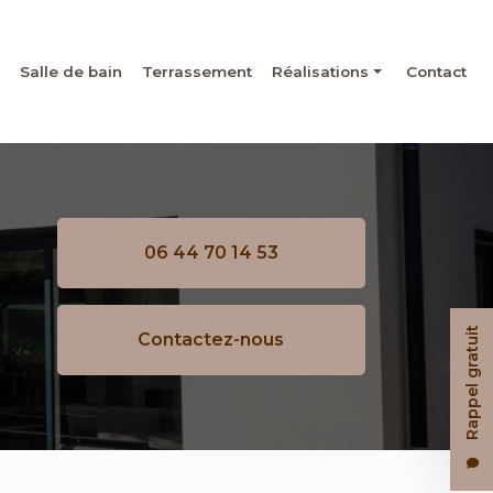
Salle de bain
Terrassement
Réalisations
Contact
Maçonnerie
Rénovation
Salle de bain
06 44 70 14 53
Terrassement
Rappel gratuit
Contactez-nous